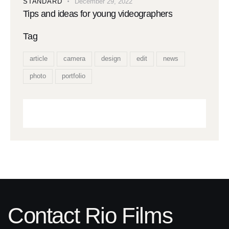
STANDARD
December 29, 2022
Tips and ideas for young videographers
Tag
article
camera
design
edit
news
photo
portfolio
Contact Rio Films